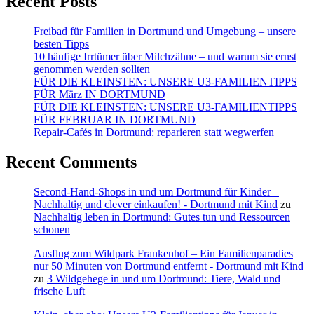
Recent Posts
Freibad für Familien in Dortmund und Umgebung – unsere
besten Tipps
10 häufige Irrtümer über Milchzähne – und warum sie ernst
genommen werden sollten
FÜR DIE KLEINSTEN: UNSERE U3-FAMILIENTIPPS
FÜR März IN DORTMUND
FÜR DIE KLEINSTEN: UNSERE U3-FAMILIENTIPPS
FÜR FEBRUAR IN DORTMUND
Repair-Cafés in Dortmund: reparieren statt wegwerfen
Recent Comments
Second-Hand-Shops in und um Dortmund für Kinder –
Nachhaltig und clever einkaufen! - Dortmund mit Kind
zu
Nachhaltig leben in Dortmund: Gutes tun und Ressourcen
schonen
Ausflug zum Wildpark Frankenhof – Ein Familienparadies
nur 50 Minuten von Dortmund entfernt - Dortmund mit Kind
zu
3 Wildgehege in und um Dortmund: Tiere, Wald und
frische Luft