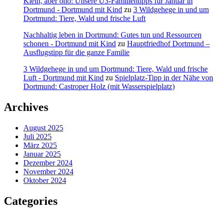
Klein, aber oho: Unsere U3-Familientipps für Januar in
Dortmund - Dortmund mit Kind
zu
3 Wildgehege in und um
Dortmund: Tiere, Wald und frische Luft
Nachhaltig leben in Dortmund: Gutes tun und Ressourcen
schonen - Dortmund mit Kind
zu
Hauptfriedhof Dortmund –
Ausflugstipp für die ganze Familie
3 Wildgehege in und um Dortmund: Tiere, Wald und frische
Luft - Dortmund mit Kind
zu
Spielplatz-Tipp in der Nähe von
Dortmund: Castroper Holz (mit Wasserspielplatz)
Archives
August 2025
Juli 2025
März 2025
Januar 2025
Dezember 2024
November 2024
Oktober 2024
Categories