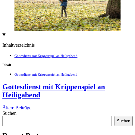
Inhaltverzeichnis
Gottesdienst mit Krippenspiel an Heiligabend
Inhalt
Gottesdienst mit Krippenspiel an Heiligabend
Gottesdienst mit Krippenspiel an
Heiligabend
Beitragsnavigation
Ältere Beiträge
Suchen
Suchen