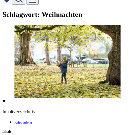
Skip
Schlagwort:
Weihnachten
to
content
Inhaltverzeichnis
Krippenfeier
Inhalt