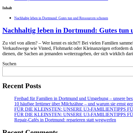
Inhalt
Nachhaltig leben in Dortmund: Gutes tun und Ressourcen schonen
Nachhaltig leben in Dortmund: Gutes tun 
Zu viel von allem? – Wer kennt es nicht?! Bei vielen Familien samme
Verkaufswege wie Vinted, Flohmarkt oder Kleinanzeigen erfordern da
dienen, die Sachen an jemanden weiterzugeben, der sich wirklich dar
Suchen
Recent Posts
Freibad für Familien in Dortmund und Umgebung – unsere bes
10 häufige Irrtümer über Milchzähne – und warum sie ernst g
FÜR DIE KLEINSTEN: UNSERE U3-FAMILIENTIPPS F
FÜR DIE KLEINSTEN: UNSERE U3-FAMILIENTIPPS 
Repair-Cafés in Dortmund: reparieren statt wegwerfen
Recent Comments