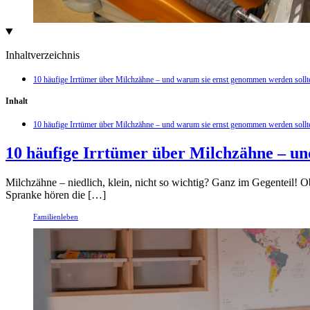
Inhaltverzeichnis
10 häufige Irrtümer über Milchzähne – und warum sie ernst genommen werden sollt
Inhalt
10 häufige Irrtümer über Milchzähne – und warum sie ernst genommen werden sollt
10 häufige Irrtümer über Milchzähne – u
Milchzähne – niedlich, klein, nicht so wichtig? Ganz im Gegenteil! O
Spranke hören die […]
Familienleben