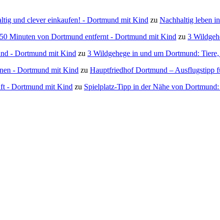
ig und clever einkaufen! - Dortmund mit Kind
zu
Nachhaltig leben i
 50 Minuten von Dortmund entfernt - Dortmund mit Kind
zu
3 Wildgeh
mund - Dortmund mit Kind
zu
3 Wildgehege in und um Dortmund: Tiere, 
onen - Dortmund mit Kind
zu
Hauptfriedhof Dortmund – Ausflugstipp f
ft - Dortmund mit Kind
zu
Spielplatz-Tipp in der Nähe von Dortmund: 