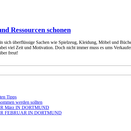
und Ressourcen schonen
ln sich überflüssige Sachen wie Spielzeug, Kleidung, Möbel und Bücher
bei viel Zeit und Motivation. Doch nicht immer muss es ums Verkaufen
über freut!
ten Tipps
enommen werden sollten
ÜR März IN DORTMUND
FÜR FEBRUAR IN DORTMUND