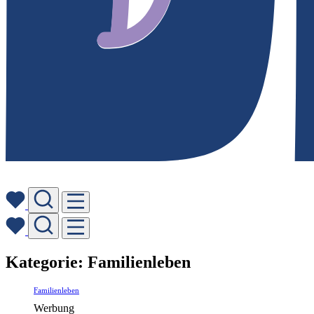
Skip
Kategorie:
Familienleben
to
content
Familienleben
Werbung