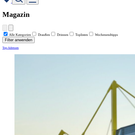
Skip
Magazin
to
content
Alle Kategorien
Draußen
Drinnen
Toplisten
Wochenendtipps
Filter anwenden
Top-Adressen