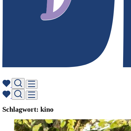
Skip
Schlagwort:
kino
to
content