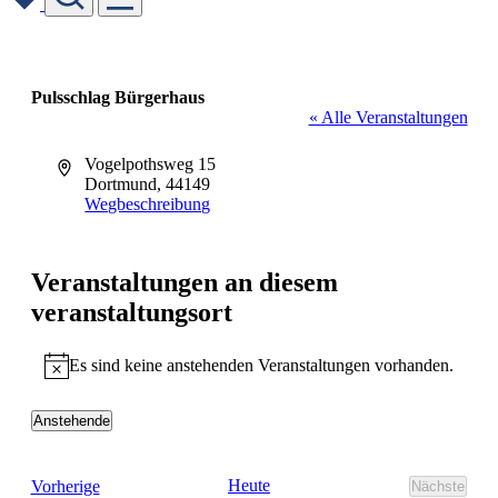
Skip
to
content
Pulsschlag Bürgerhaus
« Alle Veranstaltungen
Adresse
Vogelpothsweg 15
Dortmund
,
44149
Wegbeschreibung
Veranstaltungen an diesem
veranstaltungsort
Es sind keine anstehenden Veranstaltungen vorhanden.
Hinweis
Anstehende
Datum
wählen.
Veranstaltungen
Heute
Vorherige
Nächste