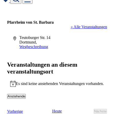
Skip
to
content
Pfarrheim von St. Barbara
« Alle Veranstaltungen
Adresse
Teutoburger Str. 14
Dortmund
,
Wegbeschreibung
Veranstaltungen an diesem
veranstaltungsort
Es sind keine anstehenden Veranstaltungen vorhanden.
Hinweis
Anstehende
Datum
wählen.
Veranstaltungen
Heute
Vorherige
Nächste