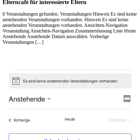
Elterncafé für interessierte Eltern
0 Veranstaltungen gefunden. Veranstaltungen Hinweis Es sind keine
anstehenden Veranstaltungen vorhanden. Hinweis Es sind keine
anstehenden Veranstaltungen vorhanden. Ansichten-Navigation
Veranstaltung Ansichten-Navigation Zusammenfassung Liste Heute
Anstehende Anstehende Datum auswählen. Vorherige
Veranstaltungen […]
Veranstaltungen
Es sind keine anstehenden Veranstaltungen vorhanden.
Hinweis
Anstehende
Ansic
Veran
Zusamm
Ansic
Navig
Datum
Navig
auswählen.
Heute
Nächste
Veranstaltungen
Vorherige
Veranstal