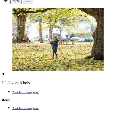
Skip
to
content
Inhaltverzeichnis
Ansichten-Navigation
Inhalt
Ansichten-Navigation