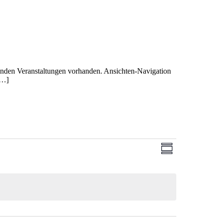
enden Veranstaltungen vorhanden. Ansichten-Navigation
[…]
Ansichten-
Veranstaltung
Zusammenfassun
Ansichten-
Navigation
Navigation