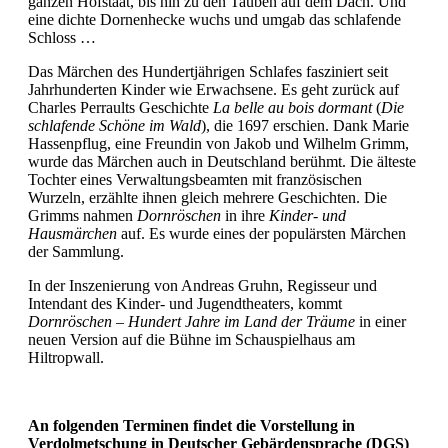
ganzen Hofstaat, bis hin zu den Tauben auf dem Dach. Und
eine dichte Dornenhecke wuchs und umgab das schlafende
Schloss …
Das Märchen des Hundertjährigen Schlafes fasziniert seit
Jahrhunderten Kinder wie Erwachsene. Es geht zurück auf
Charles Perraults Geschichte
La belle au bois dormant
(
Die
schlafende Schöne im Wald
), die 1697 erschien. Dank Marie
Hassenpflug, eine Freundin von Jakob und Wilhelm Grimm,
wurde das Märchen auch in Deutschland berühmt. Die älteste
Tochter eines Verwaltungsbeamten mit französischen
Wurzeln, erzählte ihnen gleich mehrere Geschichten. Die
Grimms nahmen
Dornröschen
in ihre
Kinder- und
Hausmärchen
auf. Es wurde eines der populärsten Märchen
der Sammlung.
In der Inszenierung von Andreas Gruhn, Regisseur und
Intendant des Kinder- und Jugendtheaters, kommt
Dornröschen – Hundert Jahre im Land der Träume
in einer
neuen Version auf die Bühne im Schauspielhaus am
Hiltropwall.
An folgenden Terminen findet die Vorstellung in
Verdolmetschung in Deutscher Gebärdensprache (DGS)