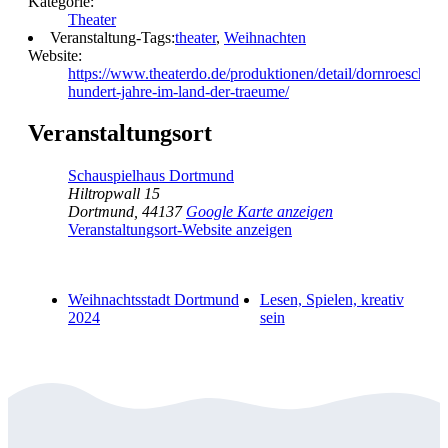
Kategorie:
Theater
Veranstaltung-Tags:
theater
,
Weihnachten
Website:
https://www.theaterdo.de/produktionen/detail/dornroeschen-
hundert-jahre-im-land-der-traeume/
Veranstaltungsort
Schauspielhaus Dortmund
Hiltropwall 15
Dortmund
,
44137
Google Karte anzeigen
Veranstaltungsort-Website anzeigen
Weihnachtsstadt Dortmund
Lesen, Spielen, kreativ
2024
sein