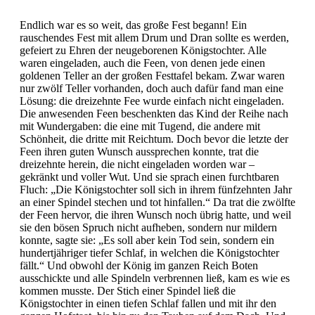
Endlich war es so weit, das große Fest begann! Ein
rauschendes Fest mit allem Drum und Dran sollte es werden,
gefeiert zu Ehren der neugeborenen Königstochter. Alle
waren eingeladen, auch die Feen, von denen jede einen
goldenen Teller an der großen Festtafel bekam. Zwar waren
nur zwölf Teller vorhanden, doch auch dafür fand man eine
Lösung: die dreizehnte Fee wurde einfach nicht eingeladen.
Die anwesenden Feen beschenkten das Kind der Reihe nach
mit Wundergaben: die eine mit Tugend, die andere mit
Schönheit, die dritte mit Reichtum. Doch bevor die letzte der
Feen ihren guten Wunsch aussprechen konnte, trat die
dreizehnte herein, die nicht eingeladen worden war –
gekränkt und voller Wut. Und sie sprach einen furchtbaren
Fluch: „Die Königstochter soll sich in ihrem fünfzehnten Jahr
an einer Spindel stechen und tot hinfallen.“ Da trat die zwölfte
der Feen hervor, die ihren Wunsch noch übrig hatte, und weil
sie den bösen Spruch nicht aufheben, sondern nur mildern
konnte, sagte sie: „Es soll aber kein Tod sein, sondern ein
hundertjähriger tiefer Schlaf, in welchen die Königstochter
fällt.“ Und obwohl der König im ganzen Reich Boten
ausschickte und alle Spindeln verbrennen ließ, kam es wie es
kommen musste. Der Stich einer Spindel ließ die
Königstochter in einen tiefen Schlaf fallen und mit ihr den