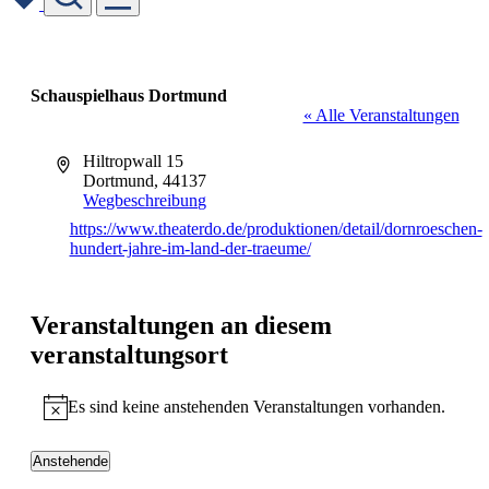
Skip
to
content
Schauspielhaus Dortmund
« Alle Veranstaltungen
Adresse
Hiltropwall 15
Dortmund
,
44137
Wegbeschreibung
Webseite
https://www.theaterdo.de/produktionen/detail/dornroeschen-
hundert-jahre-im-land-der-traeume/
Veranstaltungen an diesem
veranstaltungsort
Es sind keine anstehenden Veranstaltungen vorhanden.
Hinweis
Anstehende
Datum