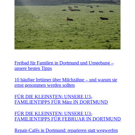
Freibad für Familien in Dortmund und Umgebung –
unsere besten Tipps
10 häufige Irrtümer über Milchzähne – und warum sie
ernst genommen werden sollten
FÜR DIE KLEINSTEN: UNSERE U3-
FAMILIENTIPPS FÜR März IN DORTMUND
FÜR DIE KLEINSTEN: UNSERE U3-
FAMILIENTIPPS FÜR FEBRUAR IN DORTMUND
Repair-Cafés in Dortmund: reparieren statt wegwerfen