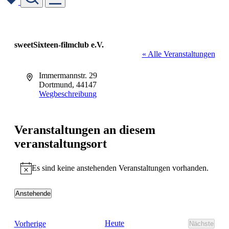
Skip
to
content
sweetSixteen-filmclub e.V.
« Alle Veranstaltungen
Adresse
Immermannstr. 29
Dortmund
,
44147
Wegbeschreibung
Veranstaltungen an diesem
veranstaltungsort
Es sind keine anstehenden Veranstaltungen vorhanden.
Hinweis
Anstehende
Datum
wählen.
Veranstaltungen
Heute
Vorherige
Nächste