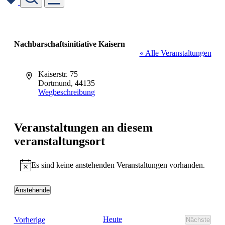
Skip
to
content
Nachbarschaftsinitiative Kaisern
« Alle Veranstaltungen
Adresse
Kaiserstr. 75
Dortmund
,
44135
Wegbeschreibung
Veranstaltungen an diesem
veranstaltungsort
Es sind keine anstehenden Veranstaltungen vorhanden.
Hinweis
Anstehende
Datum
wählen.
Veranstaltungen
Heute
Vorherige
Nächste