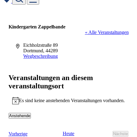
Skip
to
content
Kindergarten Zappelbande
« Alle Veranstaltungen
Adresse
Eichholzstraße 89
Dortmund
,
44289
Wegbeschreibung
Veranstaltungen an diesem
veranstaltungsort
Es sind keine anstehenden Veranstaltungen vorhanden.
Hinweis
Anstehende
Datum
wählen.
Veranstaltungen
Heute
Vorherige
Nächste