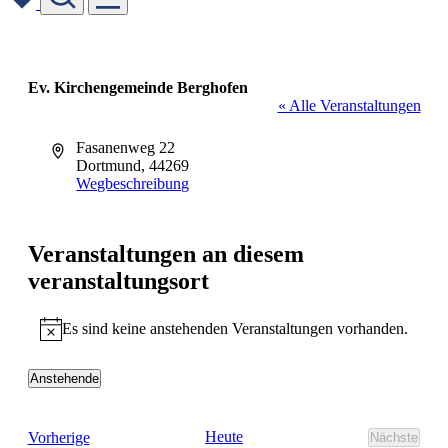
Skip
to
content
Ev. Kirchengemeinde Berghofen
« Alle Veranstaltungen
Adresse
Fasanenweg 22
Dortmund
,
44269
Wegbeschreibung
Veranstaltungen an diesem
veranstaltungsort
Es sind keine anstehenden Veranstaltungen vorhanden.
Hinweis
Anstehende
Datum
wählen.
Veranstaltungen
Heute
Vorherige
Nächste