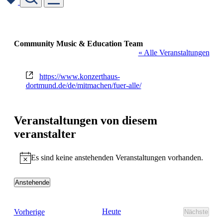
Skip
to
content
Community Music & Education Team
« Alle Veranstaltungen
Webseite
https://www.konzerthaus-
dortmund.de/de/mitmachen/fuer-alle/
Veranstaltungen von diesem
veranstalter
Es sind keine anstehenden Veranstaltungen vorhanden.
Hinweis
Anstehende
Datum
wählen.
Veranstaltungen
Heute
Vorherige
Nächste
Veransta