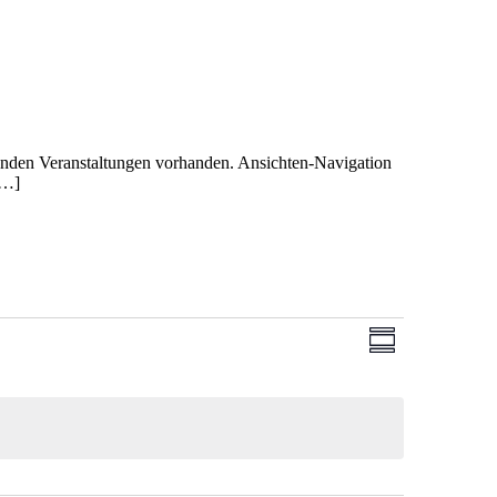
enden Veranstaltungen vorhanden. Ansichten-Navigation
[…]
Ansichten-
Veranstaltung
Zusammenfassun
Ansichten-
Navigation
Navigation