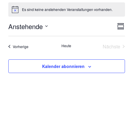
Veranstaltungen
Es sind keine anstehenden Veranstaltungen vorhanden.
Hinweis
Anstehende
Ansic
Veran
Zusamm
Ansic
Navig
Datum
Navig
auswählen.
Heute
Nächste
Veranstaltungen
Vorherige
Veranstal
Kalender abonnieren