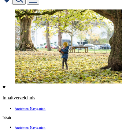
Skip
to
content
Inhaltverzeichnis
Ansichten-Navigation
Inhalt
Ansichten-Navigation