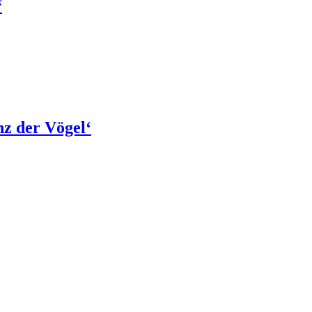
“
z der Vögel‘