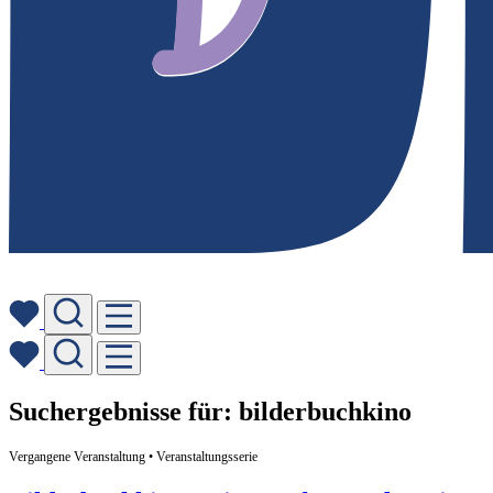
Skip
Suchergebnisse für:
bilderbuchkino
to
content
Vergangene Veranstaltung • Veranstaltungsserie