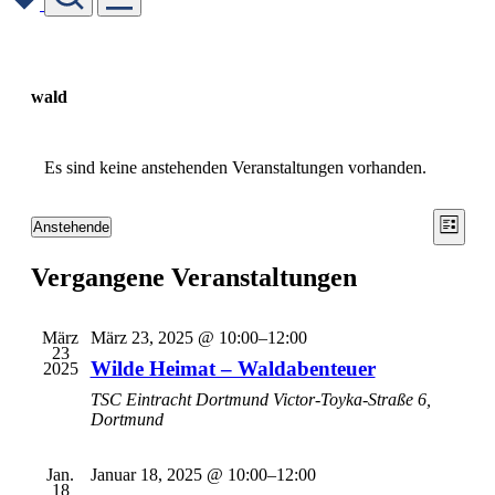
Skip
to
content
wald
Es sind keine anstehenden Veranstaltungen vorhanden.
Ansic
Vera
Anstehende
Liste
Ansic
Datum
Navig
wählen.
Navi
Vergangene Veranstaltungen
März
März 23, 2025 @ 10:00
–
12:00
23
Wilde Heimat – Waldabenteuer
2025
TSC Eintracht Dortmund
Victor-Toyka-Straße 6,
Dortmund
Jan.
Januar 18, 2025 @ 10:00
–
12:00
18