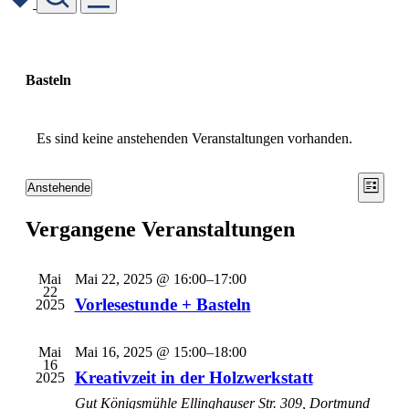
Skip
to
content
Basteln
Es sind keine anstehenden Veranstaltungen vorhanden.
Ansic
Vera
Anstehende
Liste
Ansic
Datum
Navig
wählen.
Navi
Vergangene Veranstaltungen
Mai
Mai 22, 2025 @ 16:00
–
17:00
22
Vorlesestunde + Basteln
2025
Mai
Mai 16, 2025 @ 15:00
–
18:00
16
Kreativzeit in der Holzwerkstatt
2025
Gut Königsmühle
Ellinghauser Str. 309, Dortmund