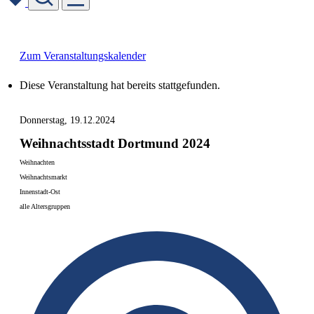
Skip
to
content
Zum Veranstaltungskalender
Diese Veranstaltung hat bereits stattgefunden.
Donnerstag, 19.12.2024
Weihnachtsstadt Dortmund 2024
Weihnachten
Weihnachtsmarkt
Innenstadt-Ost
alle Altersgruppen