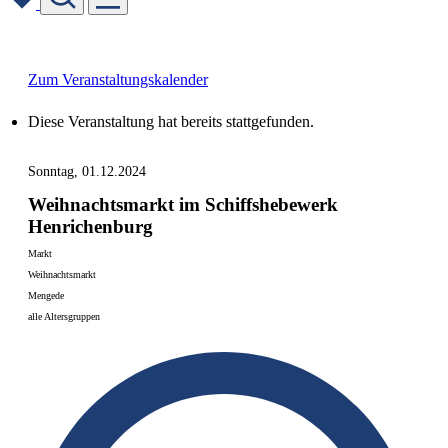
Skip
to
content
Zum Veranstaltungskalender
Diese Veranstaltung hat bereits stattgefunden.
Sonntag, 01.12.2024
Weihnachtsmarkt im Schiffshebewerk
Henrichenburg
Markt
Weihnachtsmarkt
Mengede
alle Altersgruppen