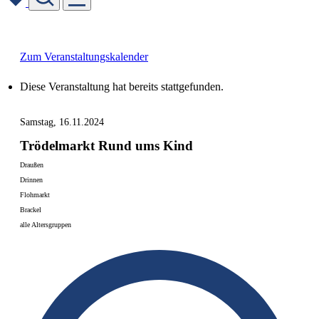
Skip
to
content
Zum Veranstaltungskalender
Diese Veranstaltung hat bereits stattgefunden.
Samstag, 16.11.2024
Trödelmarkt Rund ums Kind
Draußen
Drinnen
Flohmarkt
Brackel
alle Altersgruppen