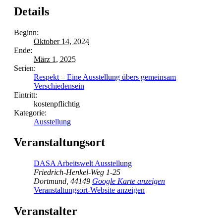
Details
Beginn:
Oktober 14, 2024
Ende:
März 1, 2025
Serien:
Respekt – Eine Ausstellung übers gemeinsam
Verschiedensein
Eintritt:
kostenpflichtig
Kategorie:
Ausstellung
Veranstaltungsort
DASA Arbeitswelt Ausstellung
Friedrich-Henkel-Weg 1-25
Dortmund
,
44149
Google Karte anzeigen
Veranstaltungsort-Website anzeigen
Veranstalter