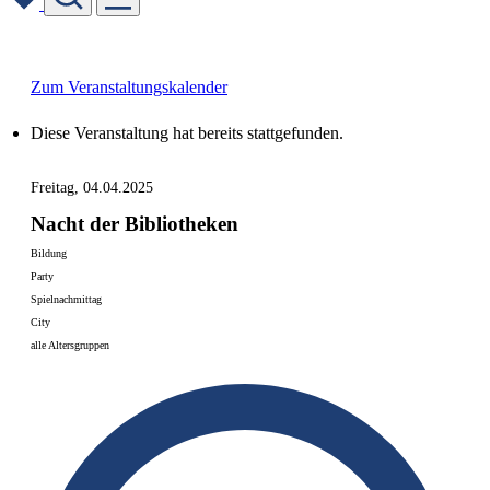
Skip
to
content
Zum Veranstaltungskalender
Diese Veranstaltung hat bereits stattgefunden.
Freitag, 04.04.2025
Nacht der Bibliotheken
Bildung
Party
Spielnachmittag
City
alle Altersgruppen