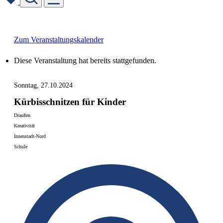
Skip
to
content
Zum Veranstaltungskalender
Diese Veranstaltung hat bereits stattgefunden.
Sonntag, 27.10.2024
Kürbisschnitzen für Kinder
Draußen
Kreativität
Innenstadt-Nord
Schule