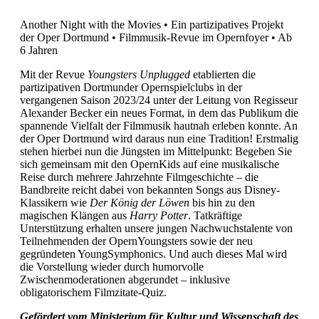
Another Night with the Movies • Ein partizipatives Projekt
der Oper Dortmund • Filmmusik-Revue im Opernfoyer • Ab
6 Jahren
Mit der Revue
Youngsters Unplugged
etablierten die
partizipativen Dortmunder Opernspielclubs in der
vergangenen Saison 2023/24 unter der Leitung von Regisseur
Alexander Becker ein neues Format, in dem das Publikum die
spannende Vielfalt der Filmmusik hautnah erleben konnte. An
der Oper Dortmund wird daraus nun eine Tradition! Erstmalig
stehen hierbei nun die Jüngsten im Mittelpunkt: Begeben Sie
sich gemeinsam mit den OpernKids auf eine musikalische
Reise durch mehrere Jahrzehnte Filmgeschichte – die
Bandbreite reicht dabei von bekannten Songs aus Disney-
Klassikern wie
Der König der Löwen
bis hin zu den
magischen Klängen aus
Harry Potter
. Tatkräftige
Unterstützung erhalten unsere jungen Nachwuchstalente von
Teilnehmenden der OpernYoungsters sowie der neu
gegründeten YoungSymphonics. Und auch dieses Mal wird
die Vorstellung wieder durch humorvolle
Zwischenmoderationen abgerundet – inklusive
obligatorischem Filmzitate-Quiz.
Gefördert vom Ministerium für Kultur und Wissenschaft des