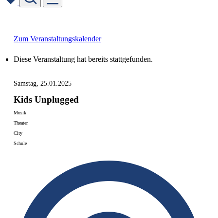
Skip
to
content
Zum Veranstaltungskalender
Diese Veranstaltung hat bereits stattgefunden.
Samstag, 25.01.2025
Kids Unplugged
Musik
Theater
City
Schule