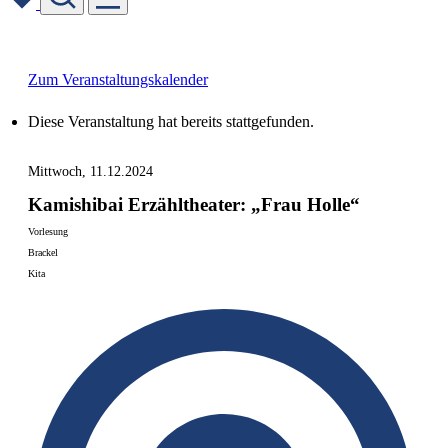
Skip
to
content
Zum Veranstaltungskalender
Diese Veranstaltung hat bereits stattgefunden.
Mittwoch, 11.12.2024
Kamishibai Erzähltheater: „Frau Holle“
Vorlesung
Brackel
Kita