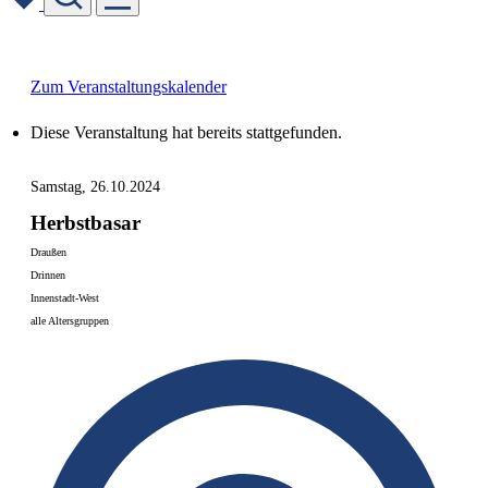
Skip
to
content
Zum Veranstaltungskalender
Diese Veranstaltung hat bereits stattgefunden.
Samstag, 26.10.2024
Herbstbasar
Draußen
Drinnen
Innenstadt-West
alle Altersgruppen