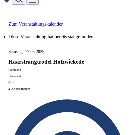
Skip
to
content
Zum Veranstaltungskalender
Diese Veranstaltung hat bereits stattgefunden.
Samstag, 17.05.2025
Haarstrangtrödel Holzwickede
Flohmarkt
Flohmarkt
City
alle Altersgruppen