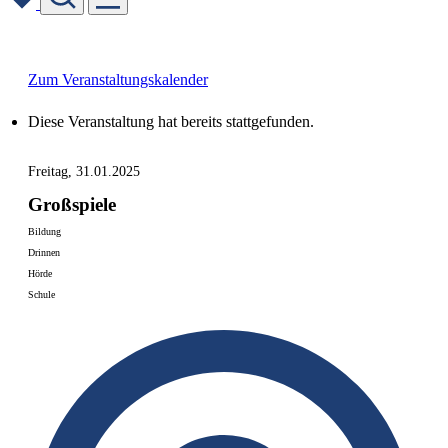
Skip
to
content
Zum Veranstaltungskalender
Diese Veranstaltung hat bereits stattgefunden.
Freitag, 31.01.2025
Großspiele
Bildung
Drinnen
Hörde
Schule