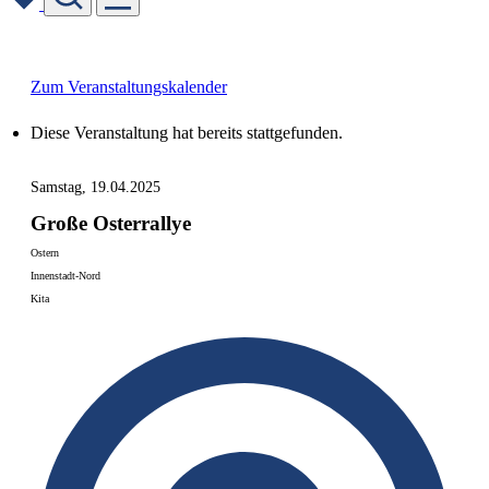
Skip
to
content
Zum Veranstaltungskalender
Diese Veranstaltung hat bereits stattgefunden.
Samstag, 19.04.2025
Große Osterrallye
Ostern
Innenstadt-Nord
Kita