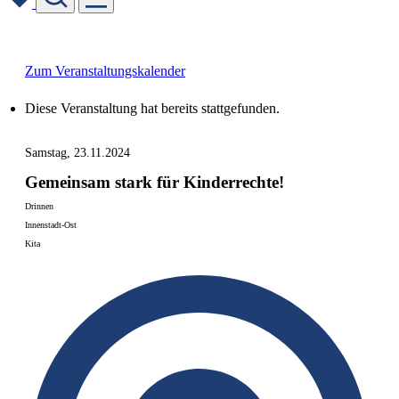
Skip
to
content
Zum Veranstaltungskalender
Diese Veranstaltung hat bereits stattgefunden.
Samstag, 23.11.2024
Gemeinsam stark für Kinderrechte!
Drinnen
Innenstadt-Ost
Kita