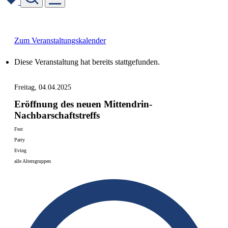
Skip
to
content
Zum Veranstaltungskalender
Diese Veranstaltung hat bereits stattgefunden.
Freitag, 04.04.2025
Eröffnung des neuen Mittendrin-
Nachbarschaftstreffs
Fest
Party
Eving
alle Altersgruppen