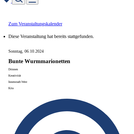
Skip
to
content
Zum Veranstaltungskalender
Diese Veranstaltung hat bereits stattgefunden.
Sonntag, 06.10.2024
Bunte Wurmmarionetten
Drinnen
Kreativität
Innenstadt-West
Kita