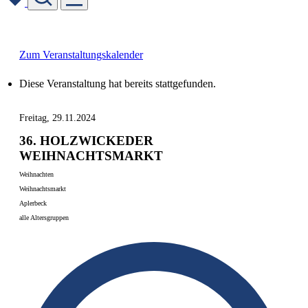
Skip
to
content
Zum Veranstaltungskalender
Diese Veranstaltung hat bereits stattgefunden.
Freitag, 29.11.2024
36. HOLZWICKEDER
WEIHNACHTSMARKT
Weihnachten
Weihnachtsmarkt
Aplerbeck
alle Altersgruppen