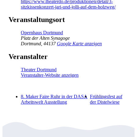
https://www.theaterdo.de/produktionen/detail/3-
sitzkissenkonzert-jari-und-jolli-auf-dem-holzweg/
Veranstaltungsort
Opernhaus Dortmund
Platz der Alten Synagoge
Dortmund
,
44137
Google Karte anzeigen
Veranstalter
Theater Dortmund
Veranstalter-Website anzeigen
8. Maker Faire Ruhr in der DASA
Frühlingsfest auf
Arbeitswelt Ausstellung
der Distelwiese