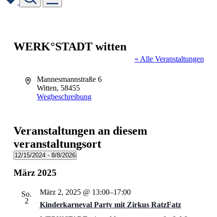
Skip
to
content
WERK°STADT witten
« Alle Veranstaltungen
Adresse
Mannesmannstraße 6
Witten
,
58455
Wegbeschreibung
Veranstaltungen an diesem
veranstaltungsort
12/15/2024
 - 
8/8/2026
Datum
März 2025
wählen.
März 2, 2025 @ 13:00
–
17:00
So.
2
Kinderkarneval Party mit Zirkus RatzFatz