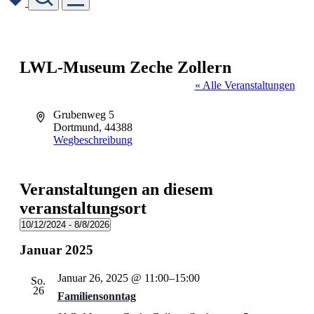
Skip
to
content
LWL-Museum Zeche Zollern
« Alle Veranstaltungen
Adresse
Grubenweg 5
Dortmund
,
44388
Wegbeschreibung
Veranstaltungen an diesem
veranstaltungsort
10/12/2024
 - 
8/8/2026
Datum
Januar 2025
wählen.
Januar 26, 2025 @ 11:00
–
15:00
So.
26
Familiensonntag