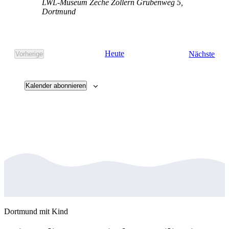
LWL-Museum Zeche Zollern
Grubenweg 5,
Dortmund
Vera
Heute
Nächste
Vorherige
Veranstaltungen
Kalender abonnieren
Dortmund mit Kind