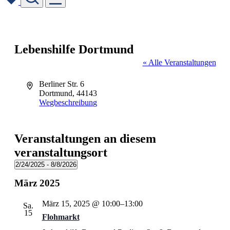
Skip
to
content
Lebenshilfe Dortmund
« Alle Veranstaltungen
Adresse
Berliner Str. 6
Dortmund
,
44143
Wegbeschreibung
Veranstaltungen an diesem
veranstaltungsort
2/24/2025
 - 
8/8/2026
Datum
März 2025
wählen.
März 15, 2025 @ 10:00
–
13:00
Sa.
15
Flohmarkt