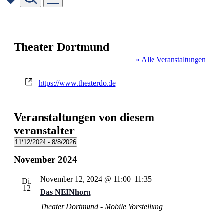
Skip
to
content
Theater Dortmund
« Alle Veranstaltungen
Webseite
https://www.theaterdo.de
Veranstaltungen von diesem
veranstalter
11/12/2024
 - 
8/8/2026
Datum
November 2024
wählen.
November 12, 2024 @ 11:00
–
11:35
Di.
12
Das NEINhorn
Theater Dortmund - Mobile Vorstellung