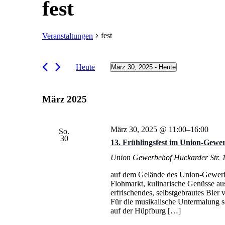
fest
fest
Veranstaltungen
Veranstaltungen
Heute
März 30, 2025
 - 
Heute
Datum
wählen.
März 2025
März 30, 2025 @ 11:00
–
16:00
So.
30
13. Frühlingsfest im Union-Gewe
Union Gewerbehof
Huckarder Str.
auf dem Gelände des Union-Gewerbeh
Flohmarkt, kulinarische Genüsse a
erfrischendes, selbstgebrautes Bier 
Für die musikalische Untermalung so
auf der Hüpfburg […]