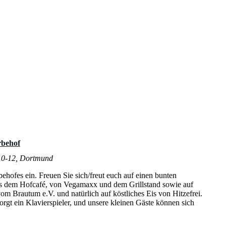
rbehof
 10-12, Dortmund
ofes ein. Freuen Sie sich/freut euch auf einen bunten
us dem Hofcafé, von Vegamaxx und dem Grillstand sowie auf
vom Brautum e.V. und natürlich auf köstliches Eis von Hitzefrei.
rgt ein Klavierspieler, und unsere kleinen Gäste können sich