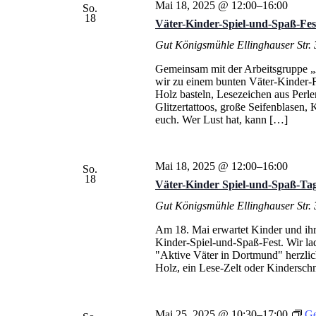
Mai 18, 2025 @ 12:00
–
16:00
So.
18
Väter-Kinder-Spiel-und-Spaß-Fes
Gut Königsmühle
Ellinghauser Str
Gemeinsam mit der Arbeitsgruppe „
wir zu einem bunten Väter-Kinder-Fe
Holz basteln, Lesezeichen aus Perl
Glitzertattoos, große Seifenblasen
euch. Wer Lust hat, kann […]
Mai 18, 2025 @ 12:00
–
16:00
So.
18
Väter-Kinder Spiel-und-Spaß-Ta
Gut Königsmühle
Ellinghauser Str
Am 18. Mai erwartet Kinder und ihr
Kinder-Spiel-und-Spaß-Fest. Wir la
"Aktive Väter in Dortmund" herzlich
Holz, ein Lese-Zelt oder Kindersch
Mai 25, 2025 @ 10:30
–
17:00
Ge