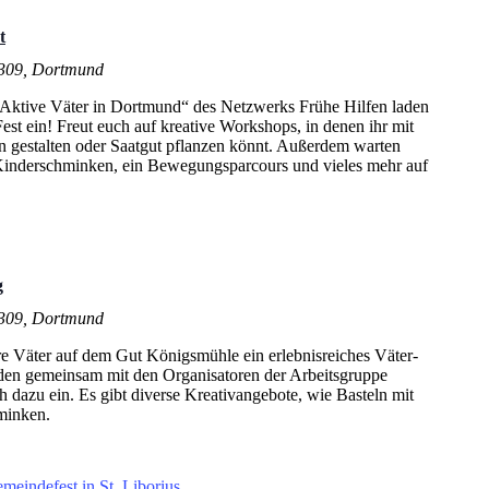
t
. 309, Dortmund
Aktive Väter in Dortmund“ des Netzwerks Frühe Hilfen laden
st ein! Freut euch auf kreative Workshops, in denen ihr mit
en gestalten oder Saatgut pflanzen könnt. Außerdem warten
, Kinderschminken, ein Bewegungsparcours und vieles mehr auf
g
. 309, Dortmund
e Väter auf dem Gut Königsmühle ein erlebnisreiches Väter-
den gemeinsam mit den Organisatoren der Arbeitsgruppe
 dazu ein. Es gibt diverse Kreativangebote, wie Basteln mit
minken.
meindefest in St. Liborius