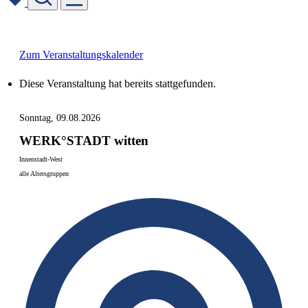
Skip
to
content
Zum Veranstaltungskalender
Diese Veranstaltung hat bereits stattgefunden.
Sonntag, 09.08.2026
WERK°STADT witten
Innenstadt-West
alle Altersgruppen